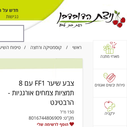
חדש על ה
נגישות
ראשי
/
קוסמטיקה ורחצה
/
טיפוח השיע
מארזי מתנה
צבע שיער FF1 עם 8
פירות יבשים ואגוזים
תמציות צמחים אורגניות -
הרבטינט
150 מ''ל
ירקניה
מק"ט:
8016744806909
הוסף לרשימה שלי