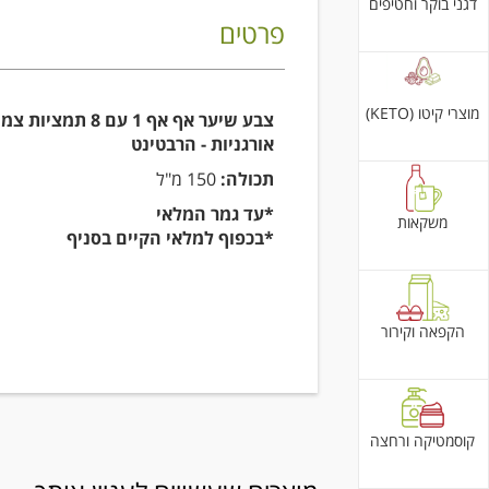
דגני בוקר וחטיפים
פרטים
מוצרי קיטו (KETO)
צבע שיער אף אף 1 עם 8 תמצי
אורגניות - הרבטינט
תכולה:
150 מ"ל
*עד גמר המלאי
משקאות
*בכפוף למלאי הקיים בסניף
הקפאה וקירור
קוסמטיקה ורחצה