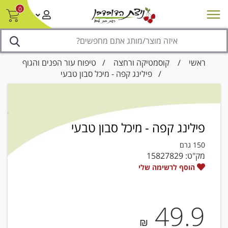
0
חדש על המדף
מבצעים
סניפים
צור קשר/ביטול הזמנה
נגישות
ראשי
/
קוסמטיקה ורחצה
/
טיפוח עור הפנים והגוף
/ פילינג קפה - מיכל סבון טבעי
פילינג קפה - מיכל סבון טבעי
150 גרם
מק"ט:
15827829
הוסף לרשימה שלי
49.9
₪