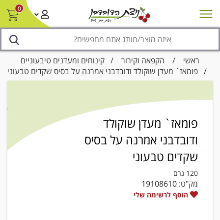
0
חדש על המדף
מבצעים
סניפים
צור קשר/ביטול הזמנה
נגישות
ראשי
/
הקפאה וקירור
/
קינוחים ומעדנים טיבעוניים
/ פומאז` מעדן שוקולד ודובדבני אמרנה על בסיס שקדים טבעוני
פומאז` מעדן שוקולד
ודובדבני אמרנה על בסיס
שקדים טבעוני
120 גרם
מק"ט:
19108610
הוסף לרשימה שלי