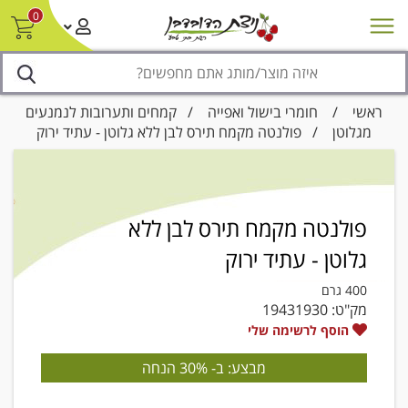
0
חדש על המדף
מבצעים
סניפים
צור קשר/ביטול הזמנה
נגישות
ראשי
/
חומרי בישול ואפייה
/
קמחים ותערובות לנמנעים
מגלוטן
/ פולנטה מקמח תירס לבן ללא גלוטן - עתיד ירוק
פולנטה מקמח תירס לבן ללא
גלוטן - עתיד ירוק
400 גרם
מק"ט:
19431930
הוסף לרשימה שלי
מבצע: ב- 30% הנחה