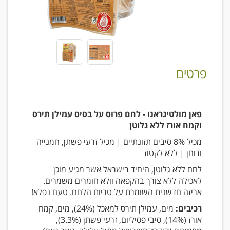
פרטים
פאן מולטיגראנו - לחם פרוס על בסיס עמילן תירס
וקמח אורז ללא גלוטן
מכיל 8% סיבים תזונתיים | מכיל זרעי פשתן, חמנייה
ודוחן | ללא לקטוז
לחם ללא גלוטן, היחיד בישראל אשר מגיע מוכן
לאכילה ללא צורך בהקפאה וולא חומרים משמרים.
אריזה חדשנית השומרת על טריות הלחם. טעם נפלא!
רכיבים:
מים, עמילן תירס למאכל (24%), מים, קמח
אורז (14%), סיבי פסיליום, זרעי פשתן (3.3%),