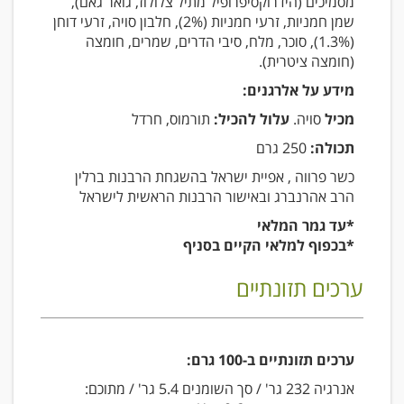
מסמיכים (הידרוקסיפרופיל מתיל צלולוז, גואר גאם),
שמן חמניות, זרעי חמניות (2%), חלבון סויה, זרעי דוחן
(1.3%), סוכר, מלח, סיבי הדרים, שמרים, חומצה
(חומצה ציטרית).
מידע על אלרגנים:
מכיל
סויה.
עלול להכיל:
תורמוס, חרדל
תכולה:
250 גרם
כשר פרווה , אפיית ישראל בהשגחת הרבנות ברלין
הרב אהרנברג ובאישור הרבנות הראשית לישראל
*עד גמר המלאי
*בכפוף למלאי הקיים בסניף
ערכים תזונתיים
ערכים תזונתיים ב-100 גרם:
אנרגיה 232 גר' / סך השומנים 5.4 גר' / מתוכם: