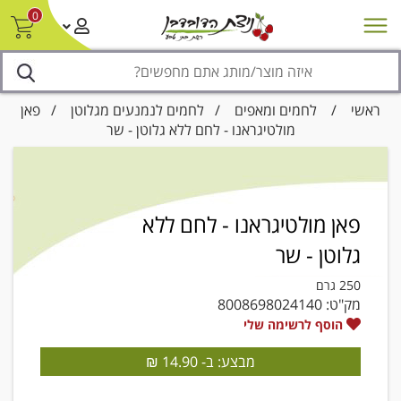
0
חדש על המדף
מבצעים
סניפים
צור קשר/ביטול הזמנה
נגישות
ראשי
/
לחמים ומאפים
/
לחמים לנמנעים מגלוטן
/ פאן
מולטיגראנו - לחם ללא גלוטן - שר
פאן מולטיגראנו - לחם ללא
גלוטן - שר
250 גרם
מק"ט:
8008698024140
הוסף לרשימה שלי
מבצע: ב- 14.90 ₪