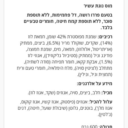
מוס נוגת עשיר
בטעם פררו רושה, דל פחמימות, ללא תוספת
סוכר, ללא תוספת קמח חיטה, חומרים טבעיים
בלבד.
רכיבים:
שמנת מפוסטרת 42% שומן, חמאת לוז
(14%), שקדים, שוקולד מריר (6.5%), ביצים, ממתיק
(אריתריטול, אלולוזו), חמאה, מים, שמנת חמוצה,
פודינג וניל (ממתיק (סטיביול גליקוזיד)), אגוזי לוז
(1.5%), אבקת קקאו, חומר תפיחה (סודה לשתיה),
מתחלב (לציטין סויה), מלח הימלאיה, חומרי טעם וריח
(תמצית וניל, ונילין).
מידע על אלרגנים:
מכיל:
חלב, ביצים, סויה, אגוזים (שקד, אגוז לוז).
עלול להכיל
: אגוזים (פיסטוק, אגוז קשיו, אגוז קוקוס,
אגוז מלך), בוטנים, גלוטן (שיבולת שועל, חיטה), דגים
(ג'לטין).
תכולה
: 600 גרם