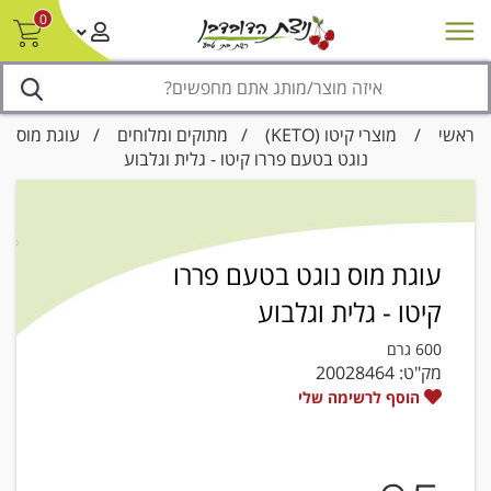
0
חדש על המדף
מבצעים
סניפים
צור קשר/ביטול הזמנה
נגישות
ראשי
/
מוצרי קיטו (KETO)
/
מתוקים ומלוחים
/ עוגת מוס
נוגט בטעם פררו קיטו - גלית וגלבוע
עוגת מוס נוגט בטעם פררו
קיטו - גלית וגלבוע
600 גרם
מק"ט:
20028464
הוסף לרשימה שלי