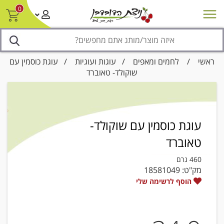
0
חדש על המדף
מבצעים
סניפים
צור קשר/ביטול הזמנה
נגישות
ראשי
/
לחמים ומאפים
/
עוגות ועוגיות
/ עוגת כוסמין עם
שוקולד- טאוברד
עוגת כוסמין עם שוקולד-
טאוברד
460 גרם
מק"ט:
18581049
הוסף לרשימה שלי