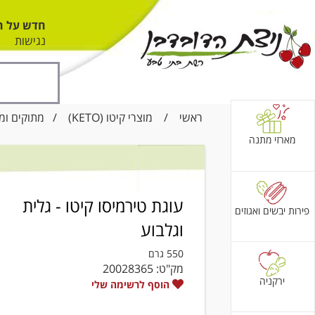
חדש על ה
נגישות
ראשי
/
מוצרי קיטו (KETO)
/
מתוקים ומ
מארזי מתנה
עוגת טירמיסו קיטו - גלית
פירות יבשים ואגוזים
וגלבוע
550 גרם
מק"ט:
20028365
ירקניה
הוסף לרשימה שלי