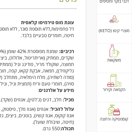
דגני בוקר וחטיפים
עוגת מוס טירמיסו קלאסית
דל פחמימות,ללא תוספת סוכר, ללא תוס
מוצרי קיטו (KETO)
חיטה, חומרים טבעיים בלבד.
רכיבים:
שקדים, ממתיק (אריתריטול, אלולוז), ביצ
משקאות
חמוצה, שוקולד מריר, פודינג וניל (ממתיק
גליקוזיד)), חמאה, אבקת קקאו, קפה, חו
(סודה לשתיה), מלח הימלאיה, מתחלב (ל
סויה), חומרי טעם וריח (תמצית וניל, ונילין
הקפאה וקירור
מידע על אלרגנים
:
מכיל:
חלב, דגים (ג'לטין), אגוזים (שקד).
עלול להכיל
: אגוזים (אגוז מלך, פיסטוק, א
אגוז קוקוס, אגוז קשיו), בוטנים, ביצים, גל
קוסמטיקה ורחצה
(חיטה, שיבולת שועל).
תכולה
:550 גרם.