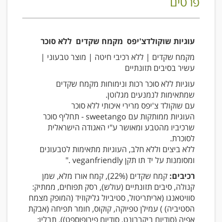
פרטים
עוגיות שוקולדצ'יפס מקמח שקדים ללא סוכר
מקמח שקדים | ללא רכיבי חיטה | מוצר טבעוני |
עשיר בסיבים תזונתיים
עוגיות ללא סוכר רכות ונימוחות מקמח שקדים
שמתאימות לנמנעים מגלוטן.
עם שוקולד צ'יפס מרירי איכותי ללא סוכר
העוגיות ממותקות עם sweetango - תחליף סוכר
שרכיביו מהטבע ומאושר ע"י האגודה הישראלית
לסוכרת.
ללא ביצים וללא חלב, העוגיות מתאימות לטבעונים
ומסומנות על יד תו תקן veganfriendly ."
רכיבים:
קמח שקדים (22%), קמח אורז מלא, שמן
קנולה, סיבים תזונתיים (עולש), רסק תפוחים, ממתיק:
סוויטאנגו (אריתריטול, סטיביול גליקוזיד (המופק מצמח
הסטיביה) ) עמילן טפיוקה, קוקוס, חומר תפיחה (אבקת
אפיה (סודיום ביקרבונט, סודיום פירופוספט)), תבלין: