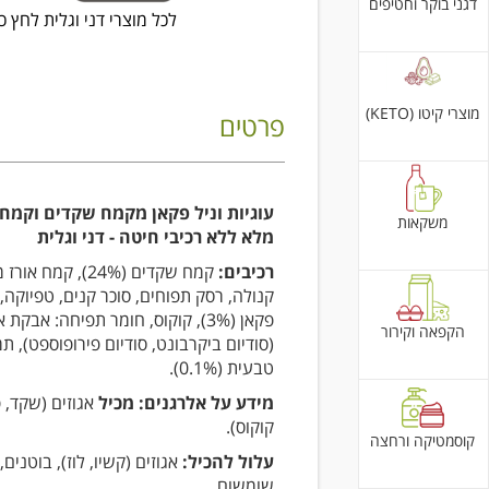
דגני בוקר וחטיפים
לכל מוצרי דני וגלית לחץ כ
מוצרי קיטו (KETO)
פרטים
עוגיות וניל פקאן מקמח שקדים וקמח 
משקאות
מלא ללא רכיבי חיטה - דני וגלית
רכיבים:
קמח שקדים (24%), קמח
קנולה, רסק תפוחים, סוכר קנים, טפיוקה, א
פקאן (3%), קוקוס, חומר תפיחה: אבקת 
הקפאה וקירור
(סודיום ביקרבונט, סודיום פירופוספט), תמ
טבעית (0.1%).
מידע על אלרגנים: מכיל
אגוזים (שקד, 
קוקוס).
קוסמטיקה ורחצה
עלול להכיל:
אגוזים (קשיו, לוז), בוטנים, 
שומשום