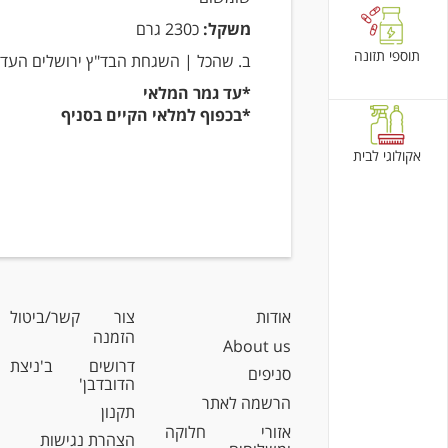
משקל:
כ230 גרם
תוספי תזונה
ב. שהכל | השגחת הבד"ץ ירושלים העד
*עד גמר המלאי
*בכפוף למלאי הקיים בסניף
אקולוגי לבית
אודות
צור קשר/ביטול
הזמנה
About us
דרושים ב'ניצת
סניפים
הדובדבן'
הרשמה לאתר
תקנון
אזורי חלוקה
הצהרת נגישות