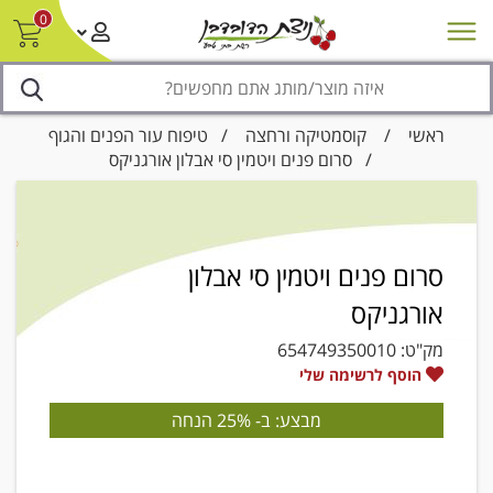
0
חדש על המדף
מבצעים
סניפים
צור קשר/ביטול הזמנה
נגישות
ראשי
/
קוסמטיקה ורחצה
/
טיפוח עור הפנים והגוף
/ סרום פנים ויטמין סי אבלון אורגניקס
סרום פנים ויטמין סי אבלון
אורגניקס
מק"ט:
654749350010
הוסף לרשימה שלי
מבצע: ב- 25% הנחה