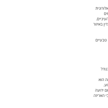
לורונית
ים
עיניים.
ן באיזור
 אתריים טבעיים
גודל
 הוא
ע.
ם ידועה
י האריזה