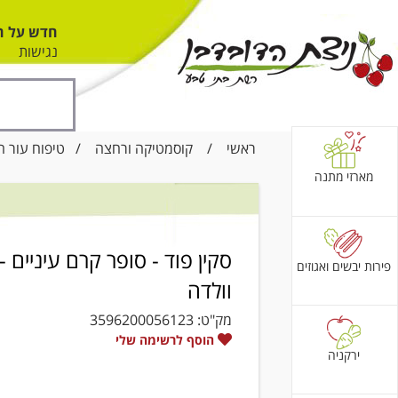
חדש על ה
נגישות
ראשי
/
קוסמטיקה ורחצה
/
טיפוח עור ה
מארזי מתנה
סקין פוד - סופר קרם עיניים -
פירות יבשים ואגוזים
וולדה
מק"ט:
3596200056123
הוסף לרשימה שלי
ירקניה