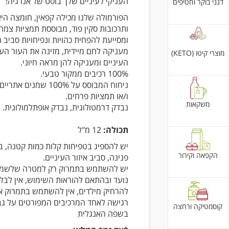
העניקי לעיניים שלך בוסט של אנרגיה!
דגני בוקר וחטיפים
הפורמולה שלנו מכילה קפאין, חומצה היא
ותרכובות סקין פוד, מבוססת תמציות צמח
ומסייעת להפחית כהויות ונפיחויות סביב ה
מעניקה לחם מיידית, מזינה את העור העדי
מוצרי קיטו (KETO)
העיניים ומעניקה להן מראה חיוני.
100% רכיבים ממקור טבעי.
ניחוח המבוסס על 100% שמנים
ו/או תמציות פרחים.
משקאות
נבדק דרמטולוגית, נבדק אופתלמולוגית.
תכולה:
12 מ"ל
יש להספיג בטפיחות קלות כמות קטנה, ב
הקפאה וקירור
פנינה, סביב איזור העיניים.
יש להשתמש בתמרוק רק למטרה שלשמה
נועד ובהתאם להוראות השימוש, אין לבלו
להרחיק מילדים, אין להשתמש בתמרוק א
רגישה לאחד המרכיבים המפורטים על גב
קוסמטיקה ורחצה
בשפה האנגלית