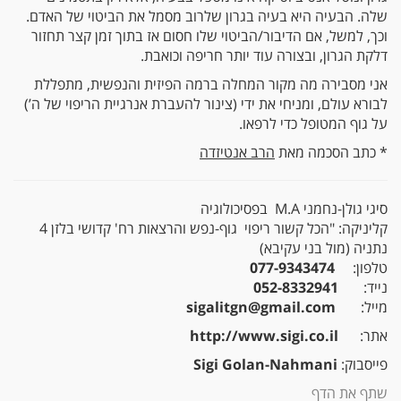
שלה. הבעיה היא בעיה בגרון שלרוב מסמל את הביטוי של האדם.
וכך, למשל, אם הדיבור/הביטוי שלו חסום אז בתוך זמן קצר תחזור
דלקת הגרון, ובצורה עוד יותר חריפה וכואבת.
אני מסבירה מה מקור המחלה ברמה הפיזית והנפשית, מתפללת
לבורא עולם, ומניחי את ידי (צינור להעברת אנרגיית הריפוי של ה’)
על גוף המטופל כדי לרפאו.
* כתב הסכמה מאת
הרב אנטיזדה
סיגי גולן-נחמני M.A בפסיכולוגיה
קליניקה: "הכל קשור ריפוי גוף-נפש והרצאות רח' קדושי בלזן 4
נתניה (מול בני עקיבא)
טלפון:
077-9343474
נייד:
052-8332941
מייל:
sigalitgn@gmail.com
אתר:
http://www.sigi.co.il
פייסבוק:
Sigi Golan-Nahmani‎‏
שתף את הדף