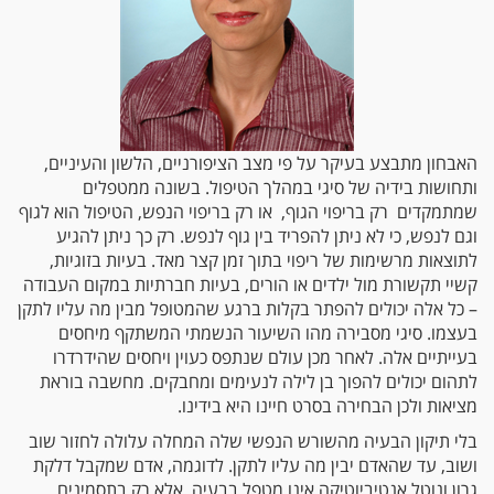
האבחון מתבצע בעיקר על פי מצב הציפורניים, הלשון והעיניים,
ותחושות בידיה של סיגי במהלך הטיפול. בשונה ממטפלים
שמתמקדים רק בריפוי הגוף, או רק בריפוי הנפש, הטיפול הוא לגוף
וגם לנפש, כי לא ניתן להפריד בין גוף לנפש. רק כך ניתן להגיע
לתוצאות מרשימות של ריפוי בתוך זמן קצר מאד. בעיות בזוגיות,
קשיי תקשורת מול ילדים או הורים, בעיות חברתיות במקום העבודה
– כל אלה יכולים להפתר בקלות ברגע שהמטופל מבין מה עליו לתקן
בעצמו. סיגי מסבירה מהו השיעור הנשמתי המשתקף מיחסים
בעייתיים אלה. לאחר מכן עולם שנתפס כעוין ויחסים שהידרדרו
לתהום יכולים להפוך בן לילה לנעימים ומחבקים. מחשבה בוראת
מציאות ולכן הבחירה בסרט חיינו היא בידינו.
בלי תיקון הבעיה מהשורש הנפשי שלה המחלה עלולה לחזור שוב
ושוב, עד שהאדם יבין מה עליו לתקן. לדוגמה, אדם שמקבל דלקת
גרון ונוטל אנטיביוטיקה אינו מטפל בבעיה, אלא רק בתסמינים