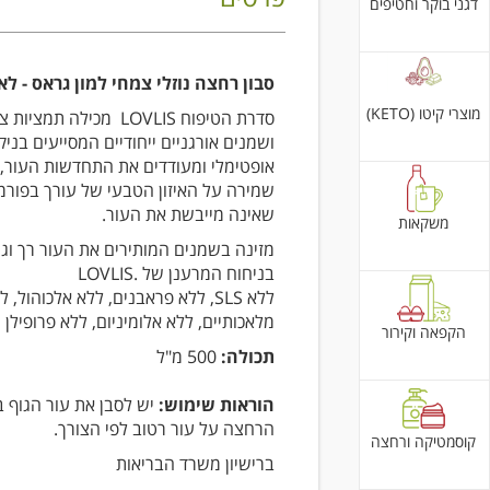
דגני בוקר וחטיפים
סבון רחצה נוזלי צמחי למון גראס - לא
מוצרי קיטו (KETO)
סדרת הטיפוח LOVLIS מכילה תמצי
ושמנים אורגניים ייחודיים המסייעים בניקו
אופטימלי ומעודדים את התחדשות העור, 
שמירה על האיזון הטבעי של עורך בפורמ
שאינה מייבשת את העור.
משקאות
מזינה בשמנים המותירים את העור רך וג
בניחוח המרענן של .LOVLIS
ללא SLS, ללא פראבנים, ללא אלכוהול,
מלאכותיים, ללא אלומיניום, ללא פרופילן ג
הקפאה וקירור
תכולה:
500 מ"ל
הוראות שימוש:
יש לסבן את עור הגוף ב
הרחצה על עור רטוב לפי הצורך.
קוסמטיקה ורחצה
ברישיון משרד הבריאות