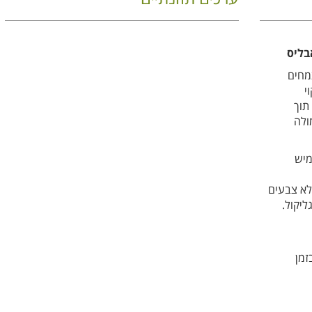
בליס
ות צמחים
י
תוך
ולה
מיש
 ללא צבעים
ליקול.
זמן