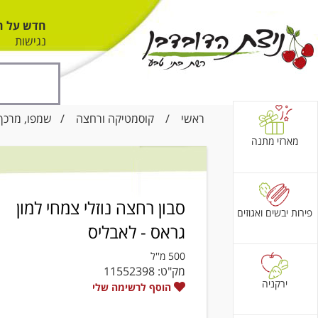
חדש על ה
נגישות
ראשי
/
קוסמטיקה ורחצה
/
שמפו, מרכך 
מארזי מתנה
סבון רחצה נוזלי צמחי למון
פירות יבשים ואגוזים
גראס - לאבליס
500 מ''ל
מק"ט:
11552398
ירקניה
הוסף לרשימה שלי