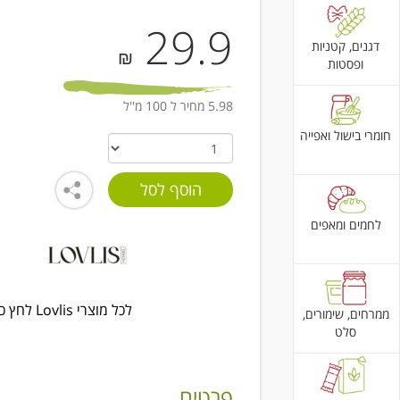
29.9
דגנים, קטניות
₪
ופסטות
5.98 מחיר ל 100 מ''ל
חומרי בישול ואפייה
לחמים ומאפים
לכל מוצרי Lovlis לחץ כאן
ממרחים, שימורים,
סלט
פרטים