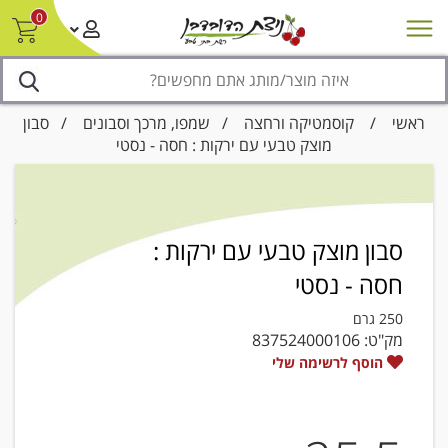
0
חדש על המדף
מבצעים
סניפים
צור קשר/ביטול הזמנה
נגישות
ראשי
/
קוסמטיקה ורחצה
/
שמפו, מרכך וסבונים
/ סבון
מוצק טבעי עם ירקות : חסה - נסטי
סבון מוצק טבעי עם ירקות :
חסה - נסטי
250 גרם
מק"ט:
837524000106
הוסף לרשימה שלי