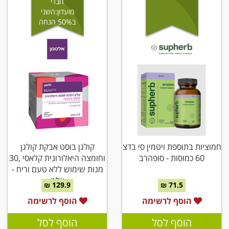
חברי
מועדון:השני
ב50% הנחה
חמוציות בתוספת ויטמין סי בדצ
קולגן בוסט אבקת קולגן
60 כמוסות - סופהרב
וחומצה היאלורונית קלאסי ,30
מנות שימוש ללא טעם וריח -
אלט
129.9 ₪
71.5 ₪
הוסף לרשימה
הוסף לרשימה
הוסף לסל
הוסף לסל