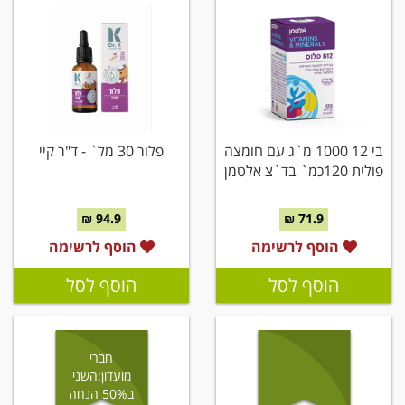
בי 12 1000 מ`ג עם חומצה
פלור 30 מל` - ד"ר קיי
פולית 120כמ` בד`צ אלטמן
94.9 ₪
71.9 ₪
הוסף לרשימה
הוסף לרשימה
הוסף לסל
הוסף לסל
חברי
מועדון:השני
ב50% הנחה