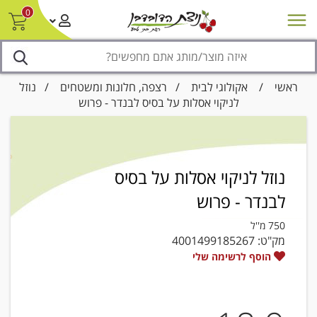
0
חדש על המדף
מבצעים
סניפים
צור קשר/ביטול הזמנה
נגישות
ראשי
/
אקולוגי לבית
/
רצפה, חלונות ומשטחים
/ נוזל
לניקוי אסלות על בסיס לבנדר - פרוש
נוזל לניקוי אסלות על בסיס
לבנדר - פרוש
750 מ''ל
מק"ט:
4001499185267
הוסף לרשימה שלי