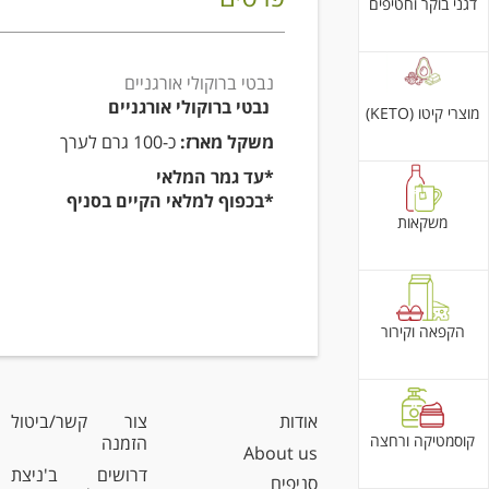
דגני בוקר וחטיפים
נבטי ברוקולי אורגניים
נבטי ברוקולי אורגניים
מוצרי קיטו (KETO)
משקל מארז:
כ-100 גרם לערך
*עד גמר המלאי
*בכפוף למלאי הקיים בסניף
משקאות
הקפאה וקירור
אודות
צור קשר/ביטול
קוסמטיקה ורחצה
הזמנה
About us
דרושים ב'ניצת
סניפים