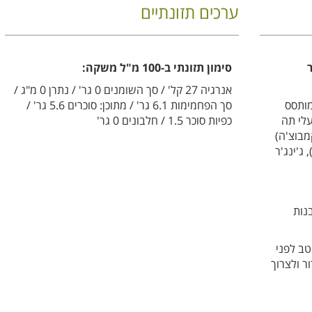
ערכים תזונתיים
סימון תזונתי ב-100 מ"ל משקה:
אנרגיה 27 קל' / סך השומנים 0 גר' / נתרן 0 מ"ג /
 (40%), תה מותסס
סך הפחמימות 6.1 גר' / מתוכן: סוכרים 5.6 גר' /
עלי תה
כפיות סוכר 1.5 / חלבונים 0 גר'
מבוצ'ה)
44.25%), מחית אסרולה אורגנית (15%), ג'ינג'ר
ור הרבנות
טב לפני
 ולצרוך