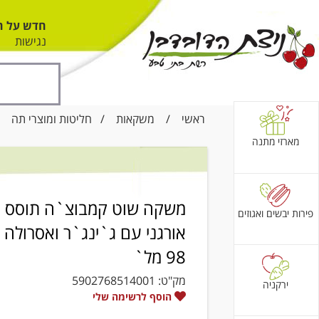
חדש על ה
נגישות
ראשי
/
משקאות
/
חליטות ומוצרי תה
/ מ
מארזי מתנה
משקה שוט קמבוצ`ה תוסס
פירות יבשים ואגוזים
אורגני עם ג`ינג`ר ואסרולה
98 מל`
מק"ט:
5902768514001
ירקניה
הוסף לרשימה שלי