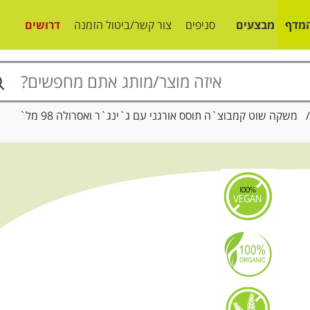
מדף
מבצעים
סניפים
צור קשר/ביטול הזמנה
דרושים
שקה שוט קמבוצ`ה תוסס אורגני עם ג`ינג`ר ואסרולה 98 מל`