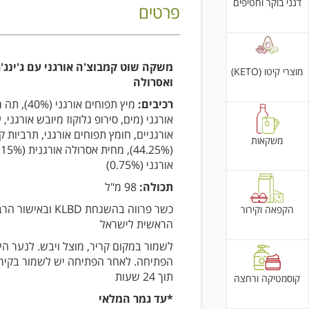
דגני בוקר וחטיפים
פרטים
משקה שוט קמבוצ'ה אורגני עם ג'ינג'ר
מוצרי קיטו (KETO)
ואסרולה
רכיבים:
מיץ תפוחים אורגני
אורגני (מים, סירופ גלוקוז מיובש אורגני, 
אורגניים, חומץ תפוחים אורגני, תרביות ק
משקאות
(
אורגני (0.75%)
תכולה:
98 מ"ל
כשר פרווה בהשגחת KLBD ובאיש
הקפאה וקירור
הראשית לישראל
לשמור במקום קריר, מוצל ויבש. לנער הי
הפתיחה. לאחר הפתיחה יש לשמור בקירור
תוך 24 שעות
קוסמטיקה ורחצה
*עד גמר המלאי