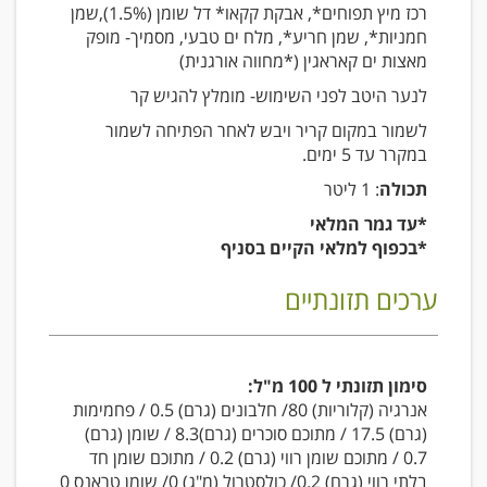
רכז מיץ תפוחים*, אבקת קקאו* דל שומן (1.5%),שמן
חמניות*, שמן חריע*, מלח ים טבעי, מסמיך- מופק
מאצות ים קאראגין (*מחווה אורגנית)
לנער היטב לפני השימוש- מומלץ להגיש קר
לשמור במקום קריר ויבש לאחר הפתיחה לשמור
במקרר עד 5 ימים.
תכולה
: 1 ליטר
*עד גמר המלאי
*בכפוף למלאי הקיים בסניף
ערכים תזונתיים
סימון תזונתי ל 100 מ"ל:
אנרגיה (קלוריות) 80/ חלבונים (גרם) 0.5 / פחמימות
(גרם) 17.5 / מתוכם סוכרים (גרם)8.3 / שומן (גרם)
0.7 / מתוכם שומן רווי (גרם) 0.2 / מתוכם שומן חד
בלתי רווי (גרם) 0.2/ כולסטרול (מ"ג) 0/ שומן טראנס 0