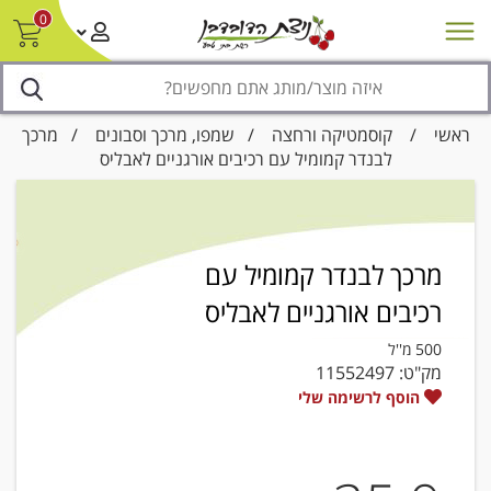
0
חדש על המדף
מבצעים
סניפים
צור קשר/ביטול הזמנה
נגישות
ראשי
/
קוסמטיקה ורחצה
/
שמפו, מרכך וסבונים
/ מרכך
לבנדר קמומיל עם רכיבים אורגניים לאבליס
מרכך לבנדר קמומיל עם
רכיבים אורגניים לאבליס
500 מ''ל
מק"ט:
11552497
הוסף לרשימה שלי