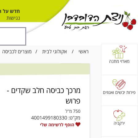
חדש על ה
נגישות
ראשי
/
אקולוגי לבית
/
מוצרים לכביסה
/
מארזי מתנה
מרכך כביסה חלב שקדים -
פירות יבשים ואגוזים
פרוש
750 מ''ל
מק"ט:
4001499180330
ירקניה
הוסף לרשימה שלי