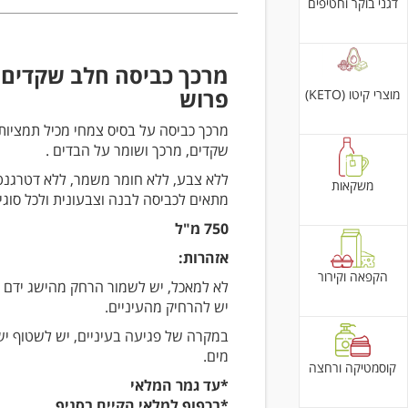
דגני בוקר וחטיפים
מרכך כביסה חלב שקדים 
פרוש
מוצרי קיטו (KETO)
מרכך כביסה על בסיס צמחי מכיל תמציות
שקדים, מרכך ושומר על הבדים .
ללא צבע, ללא חומר משמר, ללא דטרגנט
משקאות
מתאים לכביסה לבנה וצבעונית ולכל סוגי
750 מ"ל
אזהרות:
הקפאה וקירור
לא למאכל, יש לשמור הרחק מהישג ידם ש
יש להרחיק מהעיניים.
במקרה של פגיעה בעיניים, יש לשטוף יש
מים.
קוסמטיקה ורחצה
*עד גמר המלאי
*בכפוף למלאי הקיים בסניף