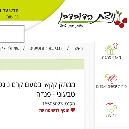
חדש על ה
נגישות
ראשי
/
דגני בוקר וחטיפים
/
שוקולד - קק
מארזי מתנה
ממתק קקאו בטעם קרם נוגט
פירות יבשים ואגוזים
טבעוני - פנדה
מק"ט:
16505023
הוסף לרשימה שלי
ירקניה