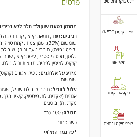
פרטים
דגני בוקר וחטיפים
ממתק בטעם שוקולד חלב ללא רכיבי
מוצרי קיטו (KETO)
רכיבים:
סוכר, חמאת קקאו, קרם חלבה (ס
שומשום (35%), שמן צמחי, קמח סויה
(לציטין סויה), חומרי טעם וריח), שיבולת
גלוטן, מלטודקסטרין, עיסת קקאו, שבבי ק
משקאות
קוקוס, לציטין לפתית, תמצית וניל, מלח.
מידע על אלרגנים:
מכיל: אגוזים (קוקוס),
שומשום
עלול להכיל:
חיטה שיבולת שועל, שעורה-
הקפאה וקירור
אגוזים (שקדים, לוז, פיסטוק, קשיו, מלך, פ
מקדמיה), בוטנים.
תכולה:
100 גרם
כשר פרווה
קוסמטיקה ורחצה
*עד גמר המלאי