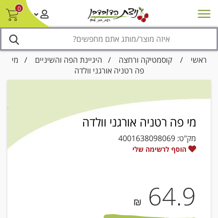
0
חדש על המדף
מבצעים
סניפים
צור קשר/ביטול הזמנה
נגישות
ראשי
/
קוסמטיקה ורחצה
/
היגיינת הפה והשיניים
/ מי
פה רטניה אורגני וולדה
מי פה רטניה אורגני וולדה
מק"ט:
4001638098069
הוסף לרשימה שלי
64.9
₪