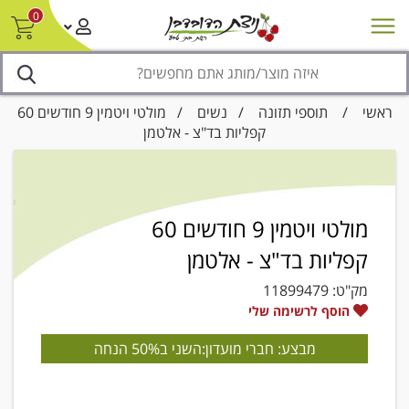
0
חדש על המדף
מבצעים
סניפים
צור קשר/ביטול הזמנה
נגישות
ראשי
/
תוספי תזונה
/
נשים
/ מולטי ויטמין 9 חודשים 60
קפליות בד"צ - אלטמן
מולטי ויטמין 9 חודשים 60
קפליות בד"צ - אלטמן
מק"ט:
11899479
הוסף לרשימה שלי
מבצע: חברי מועדון:השני ב50% הנחה