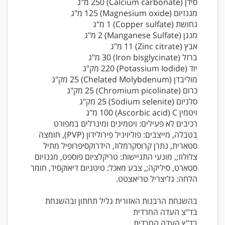
סידן‏ (Calcium carbonate)‏ 250 מ"ג
מגנזיום‏ (Magnesium oxide)‏ 125 מ"ג
נחושת‏ (Copper sulfate)‏ 1 מ"ג
מנגן‏ (Manganese Sulfate)‏ 2 מ"ג
אבץ‏ (Zinc citrate)‏ 11 מ"ג
ברזל‏ (Iron bisglycinate)‏ 30 מ"ג
יוד‏ (Potassium Iodide)‏ 220 מק"ג
מוליבדן‏ (Chelated Molybdenum)‏ 25 מק"ג
כרום‏ (Chromium picolinate)‏ 25 מק"ג
סלניום‏ (Sodium selenite)‏ 25 מק"ג
ויטמין C‏ (Ascorbic acid)‏ 100 מ"ג
רכיבים לא פעילים: ויטמינים ומינרלים במפורט
בטבלה, מייצבים: פוליויניל פירולידון (PVP), חומצה
סטארית, נתרן קרוסקרמלוז, הידרוקסיפרופיל מתיל
צלולוז;, מונעי התגיישות: טריקלציום פוספט, מגנזיום
סטארט, סיליקה;, צבע מאכל: טיטניום דיאוקסיד, חומר
הלחה: גליצריל טריאצטט.
בהשגחת הרבנות האזורית גליל תחתון ובהשגחת
בד"צ העדה החרדית
בד"ץ העדה החרדית