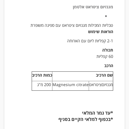
מגנזיום ציטראט אלטמן
טבליות המכילות מגנזיום ציטראט עם ספיגה משופרת
הוראות שימוש
2-1 קפליות ליום עם הארוחה
תכולה
60 קפליות
הרכב
שם
הרכיב
כמות
הרכיב
מגנזיוםציטראט
Magnesium citrate
200
מ"ג
*עד גמר המלאי
*בכפוף למלאי הקיים בסניף