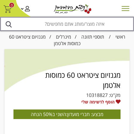
0
חדש על המדף
מבצעים
סניפים
צור קשר/ביטול הזמנה
נגישות
ראשי
/
תוספי תזונה
/
מינרלים
/ מגנזיום ציטראט 60
כמוסות אלטמן
מגנזיום ציטראט 60 כמוסות
אלטמן
מק"ט:
10318827
הוסף לרשימה שלי
מבצע: חברי מועדון:השני ב50% הנחה