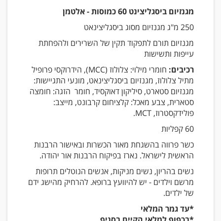
מגנזיום ביסגליצינט 60 כמוסות - אלטמן
250 מ"ג מגנזיום מסוג ביסגליצינאט
מגנזיום תורם לתפקוד תקין של השרירים ולהפחתת
עייפות ותשישות
רכיבים:
חומרי מילוי: צלולוז (MCC), הידרוקסי פרופיל
מתיל צלולוז, מגנזיום ביסגליצינאט, מונעי התגיישות:
מגנזיום סטארט, סיליקון דאוקסיד, חומר הזגה: חומצה
סטארית, צבע מאכל: קלציחום קרבונט, מייצב:
פולידקסטרוז, MCT.
60 קפליות
כשר פרווה בהשגחת מאור הכשרות ובאישור הרבנות
הראשית לישראל. נארז בפיקוח הרבנות אור יהודה.
נשים בהריון, נשים מניקות, אנשים הנוטלים תרופות
מרשם וילדים - יש להיוועץ ברופא. להרחיק מהישג ידם
של ילדים.
*עד גמר המלאי
*בכפוף למלאי הקיים בסניף