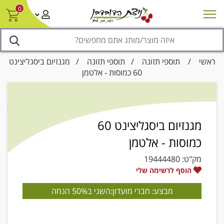
0
חדש על המדף
מבצעים
סניפים
צור קשר/ביטול הזמנה
נגישות
ראשי
/
תוספי תזונה
/
תוספי תזונה
/ מגנזיום ביסגליצינט
60 כמוסות - אלטמן
מגנזיום ביסגליצינט 60
כמוסות - אלטמן
מק"ט:
19444480
הוסף לרשימה שלי
מבצע: חברי מועדון:השני ב50% הנחה