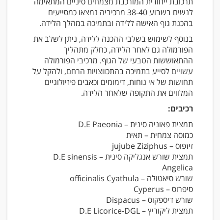
תרכובת ייחודית המורכבת מצמחים סיניים המתאימה
לנשים בשבוע 38-40 מרכיביה נמצאו כמסייעים
בהכנת גוף האישה ללידה ובתמיכה במהלך הלידה.
בנוסף לשימוש בשלבי ההכנה ללידה, ניתן לשלב את
הפורמולה גם לאחר הלידה, כחלק מתהליך
ההתאוששות הטבעי של הגוף. מרכיבי הפורמולה
עשויים לסייע בתמיכה בהתכווצויות הרחם, ולהקל על
תחושות של אי נוחות, דימומים וכאבים פיזיולוגיים
המלווים את התקופה שלאחר הלידה.
רכיבים:
תמצית פאוניה סינית – D.E Paeonia
כמוסה צמחית – תאית
זיזפוס – jujube Ziziphus
תמצית שורש אנגליקה סינית – D.E sinensis
Angelica
שורש סיאטולה – officinalis Cyathula
סיפרוס – Cyperus
שורש דיספקוס – Dispacus
תמצית ליקוריץ – D.E Licorice-DGL