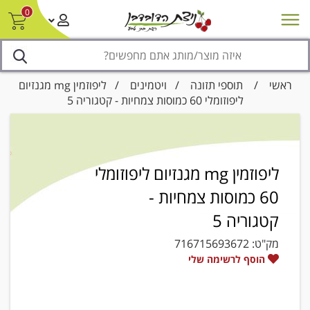
0
חדש על המדף
מבצעים
סניפים
צור קשר/ביטול הזמנה
נגישות
ראשי
/
תוספי תזונה
/
ויטמינים
/ ליפוזמין mg מגנזיום
ליפוזומלי 60 כמוסות צמחיות - קטגוריה 5
ליפוזמין mg מגנזיום ליפוזומלי
60 כמוסות צמחיות -
קטגוריה 5
מק"ט:
716715693672
הוסף לרשימה שלי