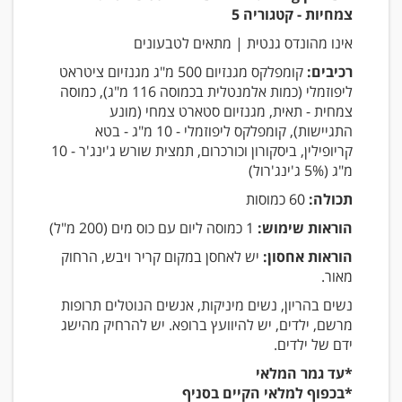
צמחיות - קטגוריה 5
אינו מהונדס גנטית | מתאים לטבעונים
רכיבים:
קומפלקס מגנזיום 500 מ"ג מגנזיום ציטראט
ליפוזמלי (כמות אלמנטלית בכמוסה 116 מ"ג), כמוסה
צמחית - תאית, מגנזיום סטארט צמחי (מונע
התגיישות), קומפלקס ליפוזמלי - 10 מ"ג - בטא
קריופילין, ביסקורון וכורכרום, תמצית שורש ג'ינג'ר - 10
מ"ג (5% ג'ינג'רול)
תכולה:
60 כמוסות
הוראות שימוש:
1 כמוסה ליום עם כוס מים (200 מ"ל)
הוראות אחסון:
יש לאחסן במקום קריר ויבש, הרחוק
מאור.
נשים בהריון, נשים מיניקות, אנשים הנוטלים תרופות
מרשם, ילדים, יש להיוועץ ברופא. יש להרחיק מהישג
ידם של ילדים.
*עד גמר המלאי
*בכפוף למלאי הקיים בסניף