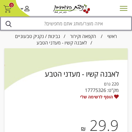
0
חדש על המדף
מבצעים
סניפים
צור קשר/ביטול הזמנה
נגישות
ראשי
/
הקפאה וקירור
/
גבינות / נקניק טבעוניים
/ לאבנה קשיו - מעדני הטבע
לאבנה קשיו - מעדני הטבע
220 גרם
מק"ט:
17775326
הוסף לרשימה שלי
29.9
₪