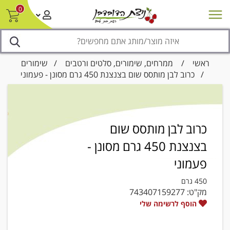
0
חדש על המדף
מבצעים
סניפים
צור קשר/ביטול הזמנה
נגישות
ראשי
/
ממרחים, שימורים, סלטים ורטבים
/
שימורים
/ כרוב לבן מותסס שום בצנצנת 450 גרם מסונן - פעמוני
כרוב לבן מותסס שום
בצנצנת 450 גרם מסונן -
פעמוני
450 גרם
מק"ט:
743407159277
הוסף לרשימה שלי