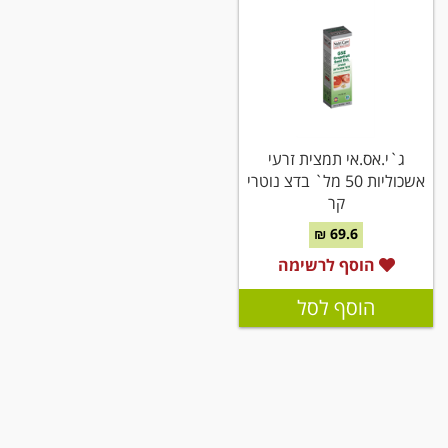
ג`י.אס.אי תמצית זרעי
אשכוליות 50 מל` בדצ נוטרי
קר
69.6 ₪
הוסף לרשימה
הוסף לסל