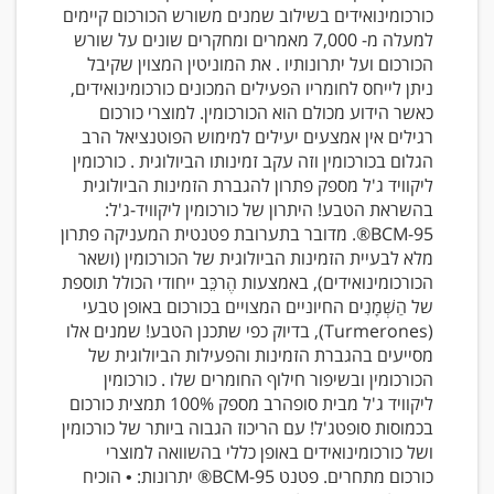
כורכומינואידים בשילוב שמנים משורש הכורכום קיימים
למעלה מ- 7,000 מאמרים ומחקרים שונים על שורש
הכורכום ועל יתרונותיו . את המוניטין המצוין שקיבל
ניתן לייחס לחומריו הפעילים המכונים כורכומינואידים,
כאשר הידוע מכולם הוא הכורכומין. למוצרי כורכום
רגילים אין אמצעים יעילים למימוש הפוטנציאל הרב
הגלום בכורכומין וזה עקב זמינותו הביולוגית . כורכומין
ליקוויד ג'ל מספק פתרון להגברת הזמינות הביולוגית
בהשראת הטבע! היתרון של כורכומין ליקוויד-ג'ל:
BCM-95®. מדובר בתערובת פטנטית המעניקה פתרון
מלא לבעיית הזמינות הביולוגית של הכורכומין (ושאר
הכורכומינואידים), באמצעות הֶרכֵּב ייחודי הכולל תוספת
של הַשְּׁמָנִים החיוניים המצויים בכורכום באופן טבעי
(Turmerones), בדיוק כפי שתכנן הטבע! שמנים אלו
מסייעים בהגברת הזמינות והפעילות הביולוגית של
הכורכומין ובשיפור חילוף החומרים שלו . כורכומין
ליקוויד ג'ל מבית סופהרב מספק 100% תמצית כורכום
בכמוסות סופטג'ל! עם הריכוז הגבוה ביותר של כורכומין
ושל כורכומינואידים באופן כללי בהשוואה למוצרי
כורכום מתחרים. פטנט BCM-95® יתרונות: • הוכיח