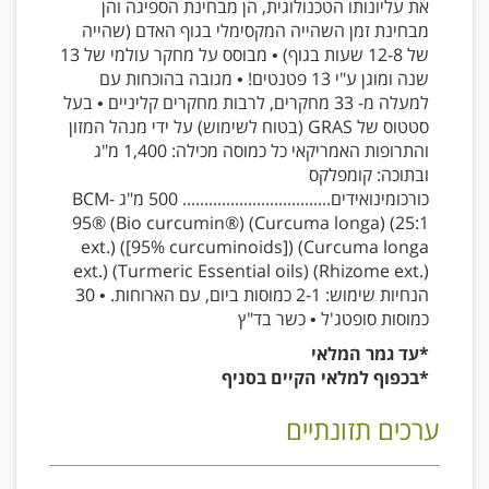
את עליונותו הטכנולוגית, הן מבחינת הספיגה והן
מבחינת זמן השהייה המקסימלי בגוף האדם (שהייה
של 12-8 שעות בגוף) • מבוסס על מחקר עולמי של 13
שנה ומוגן ע"י 13 פטנטים! • מגובה בהוכחות עם
למעלה מ- 33 מחקרים, לרבות מחקרים קליניים • בעל
סטטוס של GRAS (בטוח לשימוש) על ידי מנהל המזון
והתרופות האמריקאי כל כמוסה מכילה: 1,400 מ"ג
ובתוכה: קומפלקס
כורכומינואידים.................................. 500 מ"ג BCM-
95® (Bio curcumin®) (Curcuma longa) (25:1
ext.) ([95% curcuminoids]) (Curcuma longa
ext.) (Turmeric Essential oils) (Rhizome ext.)
הנחיות שימוש: 2-1 כמוסות ביום, עם הארוחות. • 30
כמוסות סופטג'ל • כשר בד"ץ
*עד גמר המלאי
*בכפוף למלאי הקיים בסניף
ערכים תזונתיים