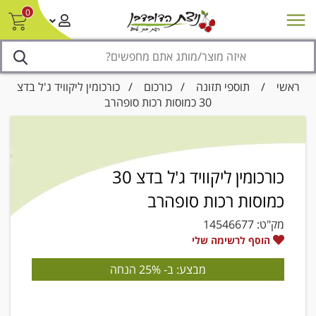
0
חדש על המדף
מבצעים
סניפים
צור קשר/ביטול הזמנה
נגישות
ראשי
/
תוספי תזונה
/
כורכום
/ כורכומין ליקוויד ג'ל בדצ
30 כמוסות רכות סופהרב
כורכומין ליקוויד ג'ל בדצ 30
כמוסות רכות סופהרב
מק"ט:
14546677
הוסף לרשימה שלי
מבצע: ב- 25% הנחה