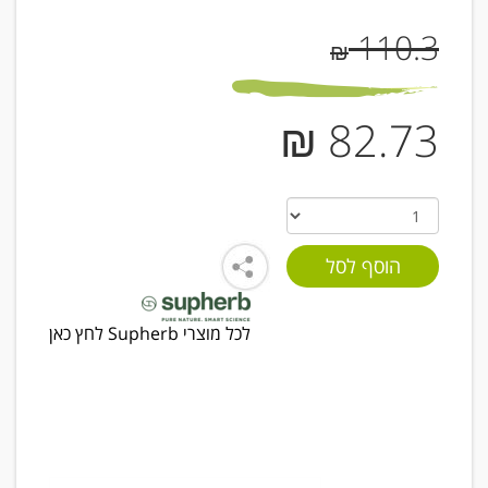
110.3
₪
82.73 ₪
לכל מוצרי Supherb לחץ כאן