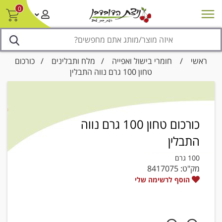
0
חדש על המדף
מבצעים
סניפים
צור קשר/ביטול הזמנה
נגישות
ראשי
/
חומרי בישול ואפייה
/
מלח ותבלינים
/ כורכום
טחון 100 גרם נווה התבלין
כורכום טחון 100 גרם נווה
התבלין
100 גרם
מק"ט:
8417075
הוסף לרשימה שלי