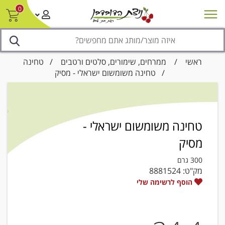
0
חדש על המדף
מבצעים
סניפים
צור קשר/ביטול הזמנה
נגישות
ראשי
/
ממרחים, שימורים, סלטים ורטבים
/
טחינה
/ טחינה משומשום ישראלי - מסיק
טחינה משומשום ישראלי -
מסיק
300 גרם
מק"ט:
8881524
הוסף לרשימה שלי