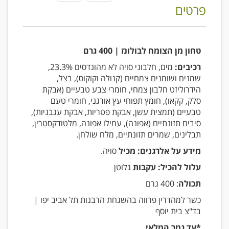
פרטים
טחון מן הצומח לבולונז | 400 גרם
רכיבים:
מים, חלבוני סויה לא מהונדסים 23.3%,
שמנים ושומנים צמחיים (קנולה וקוקוס), בצל,
הידרוליזט חלבון צמחי, חומרי צבע טבעיים (אבקת
סלק, קקאו), חומץ תפוחי עץ אורגני, חומרי טעם
טבעיים (תמצית עשן, אבקת פטריות, אבקת עגבניות),
סיבים תזונתיים (אפונה), עמילו אפונה, מלטודקסטרין,
תבלינים, שמרים תזונתיים, מלח שולחן.
מידע על אלרגנים: מכיל
סויה.
עלול להכיל: עקבות
גלוטן
תכולה
: 400 גרם
כשר למהדרין פרווה בהשגחת הרבנות תל אביב יפו |
בד"צ בית יוסף
*עד גמר המלאי