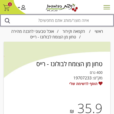
0
חדש על המדף
מבצעים
סניפים
צור קשר/ביטול הזמנה
נגישות
ראשי
/
הקפאה וקירור
/
אוכל טבעוני להכנה מהירה
/ טחון מן הצומח לבולונז - רייס
טחון מן הצומח לבולונז - רייס
400 גרם
מק"ט:
19707233
הוסף לרשימה שלי
35.9
₪