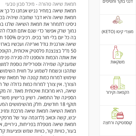
דגני בוקר וחטיפים
חמאת שיאה טהורה - מיכל סבון טבעי
חמאת שיאה במחיר נגיש אנחנו כל כך או
חמאת שיאה והיא דבר שחובה שיהיה בכל
ניסינו לתמחר את חמאת השיאה שלנו במ
נמוך שרק אפשר כדי שגם אתם תוכלו ל
מוצרי קיטו (KETO)
בה כל יום בלי
שיאה אורגנית גודל ואריזה/ ועכשיו באר
50 מ"ל בצנצנת פלסטיק איכותית, הקופ
את אותה הכמות והוספנו לה סגירה פנימי
משקאות
שמעניקה שמירה וסטריליות נוספת למוצר
שתהנו ונשמח לשמוע על חווית השימוש.
שימוש למרוח כמות קטנה של חמאת שיא
הצורך. אין צורך למרוח כמות גדולה של 
שיאה, היא מרוכזת ואיכותית מאוד. זה מ
הקפאה וקירור
הספיגה של החמאה. רשיון ברישיון משרד
תוקף 18 חודשים. חלק מהשימושים המ
חמאת השיאה חמאת שיאה מרככת ומזינה
יבש, קשה וכואב (לדוגמה עור של מרפקים
קוסמטיקה ורחצה
חמאת שיאה מטפלת בפריחות, גירויים, א
בעור, כוויות קור, כוויות שמש ופציעות ק