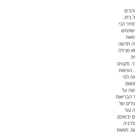
הבים
 בית.
חיר הכי
השתמש
 חור בכיס. רכיבים 100% חמאת
זיה חדשה
סא מכילה
ת
. מקווים
 הוראות
ה לפי
חמאת
קשה על
 הבריאות
עולים של
 עור
 יבשים).
לרגיה
לות. חמאת