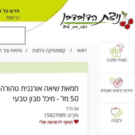
חדש על ה
נגישות
ראשי
/
קוסמטיקה ורחצה
/
טיפוח עור ה
מארזי מתנה
חמאת שיאה אורגנית טהורה
פירות יבשים ואגוזים
50 מל - מיכל סבון טבעי
50 מ''ל
מק"ט:
15827089
ירקניה
הוסף לרשימה שלי