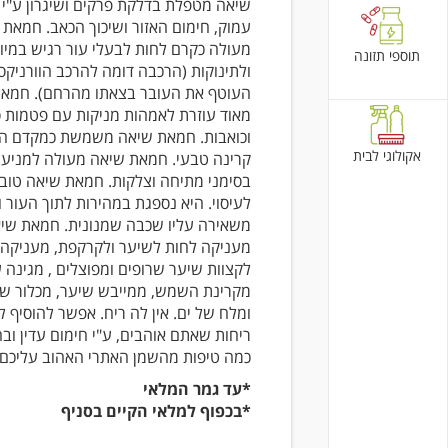
שיאה מטפלת בדלקת פרקים ושיגרון ע"י 
עמוק, חימום האזור ושיכוך הכאב. חמאת
מעולה כקרם לחות לבעלי עור רגיש במיו
תוספי תזונה
ולתינוקות (הרכבה דומה להרכב הוורניקס
העוטף את העובר בצאתו מהרחם). חמא
מאוד עוזרת לאמהות מניקות עם פטמות ס
וכואבות. חמאת שיאה משמשת כמקדם הג
אקולוגי לבית
קרינה טבעי. חמאת שיאה מעולה למניעה
בסימני מתיחה וצלקות. חמאת שיאה טוב
לעיסוי. היא נספגת במהירות לתוך העור ו
משאירה עליו שכבה שמנונית. חמאת שי
מעניקה לחות לשיער ולקרקפת, מעניקה 
לקצוות שיער שרופים ומפוצלים , מגינה 
מקרינת השמש, ממייבש שיער, מכלור של
ומלח של ים. אין לה ריח. אפשר להוסיף 
ריחות שאתם אוהבים, ע"י חימום עדין וב
כמה טיפות מהשמן האתרי האהוב עליכם
*עד גמר המלאי
*בכפוף למלאי הקיים בסניף