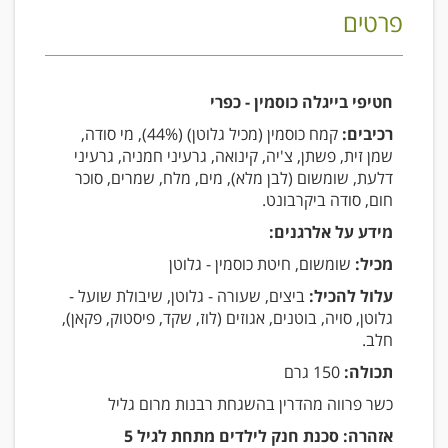
פרטים
חטיפי בייגלה כוסמין - כפרי
רכיבים:
קמח כוסמין (מכיל גלוטן) (44%), מי סודה,
שמן זית, פשתן, צ'יה, קינואה, גרעיני חמניה, גרעיני
דלעת, שומשום (לבן מלא), מים, מלח, שמרים, סוכר
חום, סודה ביקרבונט.
מידע על אלרגנים:
מכיל:
שומשום, חיטת כוסמין - גלוטן
עלול להכיל:
ביצים, שעורה - גלוטן, שיבולת שועל -
גלוטן, סויה, בוטנים, אגוזים (לוז, שקד, פיסטוק, פקאן),
חלב.
תכולה:
150 גרם
כשר פרווה מהדרין בהשגחת רבנות מרום גליל
אזהרה: סכנת חנק לילדים מתחת לגיל 5