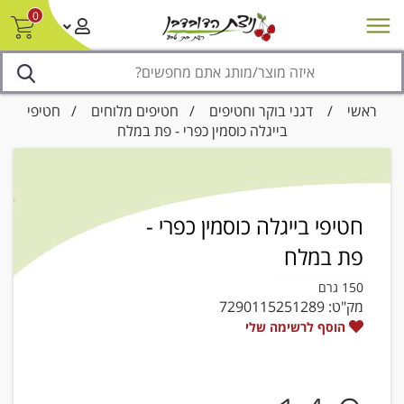
0
חדש על המדף
מבצעים
סניפים
צור קשר/ביטול הזמנה
נגישות
ראשי
/
דגני בוקר וחטיפים
/
חטיפים מלוחים
/ חטיפי
בייגלה כוסמין כפרי - פת במלח
חטיפי בייגלה כוסמין כפרי -
פת במלח
150 גרם
מק"ט:
7290115251289
הוסף לרשימה שלי