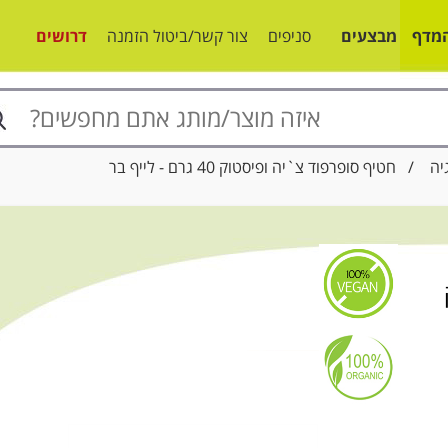
מדף
מבצעים
סניפים
צור קשר/ביטול הזמנה
דרושים
יה
/ חטיף סופרפוד צ`יה ופיסטוק 40 גרם - לייף בר