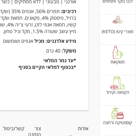
דגני בוקר וחטיפים
אורגני | טבעוני | ללא ממתיקים | כשר |
רכיבים:
תמרים 56%, אגוז
ברזיל, פיסטוק 4%, פקאנים, חמאת
קשיו, חמאת אגוזי 
מיץ עשב שעורה 1.5%, מקל וניל טחון.
מוצרי קיטו (KETO)
מידע אלרגנים: מכיל
אגוזים ושומשום
משקל:
40 גרם
*עד גמר המלאי
משקאות
*בכפוף למלאי הקיים בסניף
הקפאה וקירור
קוסמטיקה ורחצה
אודות
צור קשר/ביטול
הזמנה