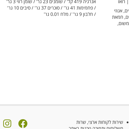
 רואו
אנרגיה 419 קל' / שומנים 23 גר' / שומן רווי 3 גר'
/ פחמימות 41 גר' / סוכרים 37 גר' / סיבים 10 גר'
ים 35% (שקדים, אגוזי
/ חלבון 9 גר' / מלח 0.01 גר'
 שקדים, חמאת
לוז), זרעי צ'יה 4%, שומשום,
שירות לקוחות ארצי, שרות
משלוחים ותמיכה טכנית באתר