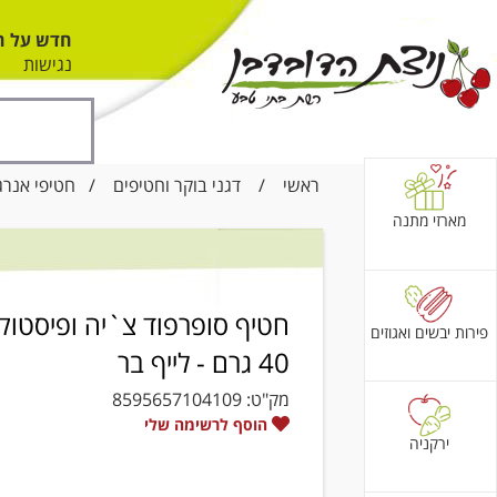
חדש על ה
נגישות
ראשי
/
דגני בוקר וחטיפים
/
חטיפי אנרג
מארזי מתנה
חטיף סופרפוד צ`יה ופיסטוק
פירות יבשים ואגוזים
40 גרם - לייף בר
מק"ט:
8595657104109
הוסף לרשימה שלי
ירקניה