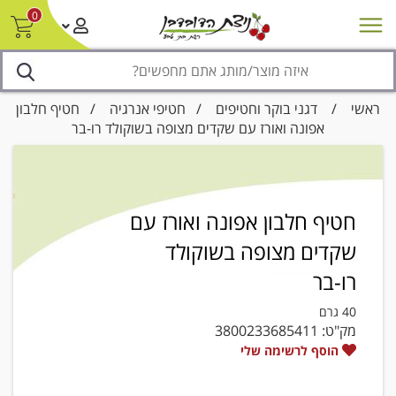
0
חדש על המדף
מבצעים
סניפים
צור קשר/ביטול הזמנה
נגישות
ראשי
/
דגני בוקר וחטיפים
/
חטיפי אנרגיה
/ חטיף חלבון
אפונה ואורז עם שקדים מצופה בשוקולד רו-בר
חטיף חלבון אפונה ואורז עם
שקדים מצופה בשוקולד
רו-בר
40 גרם
מק"ט:
3800233685411
הוסף לרשימה שלי