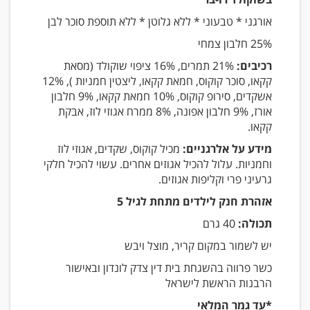
אורגני * טבעוני * ללא גלוטן * ללא תוספת סוכר לבן
25% חלבון צמחי
רכיבים:
21% תמרים, 16% ציפוי שוקולד (מסאת
קקאו, סוכר קוקוס, חמאת קקאו, ליצטין חמניות ), 12%
אשקדים, סירופ קוקוס, 10% חמאת קקאו, 9% חלבון
אורז, 9% חלבון אפונה, 8% ממרח אגוזי לוז, אבקת
קקאו.
מידע על אלרגניים:
מכיל קוקוס, שקדים, אגוזי לוז
וחמניות. עלול להכיל אגוזים אחרים. עשוי להכיל חלקי
גרעיני פרי וקליפות אגוזים.
אזהרת חנק לילדים מתחת לגיל 5
תכולה:
40 גרם
יש לשמור במקום קריר, מוצל ויבש
כשר פרווה בהשגחת בית דין צדק לונדון ובאישור
הרבנות הראשת לישראל
*עד גמר המלאי