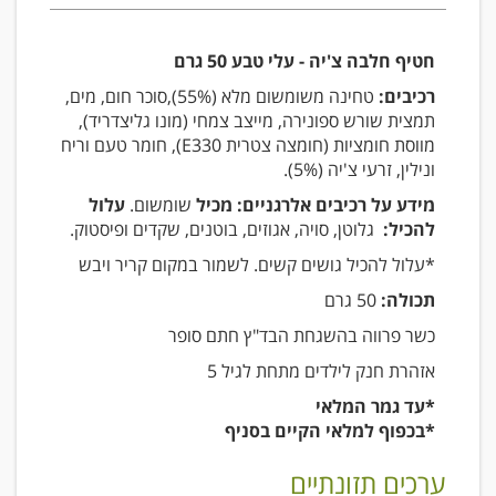
חטיף חלבה צ'יה - עלי טבע 50 גרם
רכיבים:
טחינה משומשום מלא (55%),סוכר חום, מים,
תמצית שורש ספונירה, מייצב צמחי (מונו גליצדריד),
מווסת חומציות (חומצה צטרית E330), חומר טעם וריח
ונילין, זרעי צ'יה (5%).
מידע על רכיבים אלרגניים: מכיל
שומשום.
עלול
להכיל:
גלוטן, סויה, אגוזים, בוטנים, שקדים ופיסטוק.
*עלול להכיל גושים קשים. לשמור במקום קריר ויבש
תכולה:
50 גרם
כשר פרווה בהשגחת הבד"ץ חתם סופר
אזהרת חנק לילדים מתחת לגיל 5
*עד גמר המלאי
*בכפוף למלאי הקיים בסניף
ערכים תזונתיים