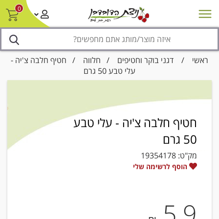
0
חדש על המדף
מבצעים
סניפים
צור קשר/ביטול הזמנה
נגישות
ראשי
/
דגני בוקר וחטיפים
/
חלווה
/ חטיף חלבה צ'יה -
עלי טבע 50 גרם
חטיף חלבה צ'יה - עלי טבע
50 גרם
מק"ט:
19354178
הוסף לרשימה שלי
5.9