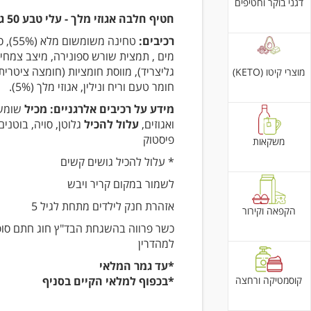
דגני בוקר וחטיפים
חטיף חלבה אגוזי מלך - עלי טבע 50 גרם
רכיבים:
טחינה משו
מים , תמצית שורש ספונירה, מיצב צמחי (
מוצרי קיטו (KETO)
חומר טעם וריח ונילין, אגוזי מלך (5%).
מידע על רכיבים אלרגניים: מכיל
שומש
ואגוזים,
עלול להכיל
גלוטן, סויה, בוטנים
פיסטוק
משקאות
* עלול להכיל גושים קשים
לשמור במקום קריר ויבש
אזהרת חנק לילדים מתחת לגיל 5
הקפאה וקירור
כשר פרווה בהשגחת הבד"ץ חוג חתם סופ
למהדרין
*עד גמר המלאי
קוסמטיקה ורחצה
*בכפוף למלאי הקיים בסניף