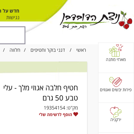
חדש על ה
נגישות
ראשי
/
דגני בוקר וחטיפים
/
חלווה
/ חטיף
מארזי מתנה
חטיף חלבה אגוזי מלך - עלי
פירות יבשים ואגוזים
טבע 50 גרם
מק"ט:
19354154
הוסף לרשימה שלי
ירקניה