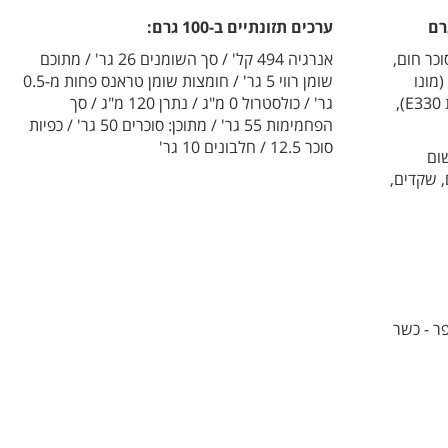
ערכים תזונתיים ב-100 גרם:
משום מלא (55%), סוכר חום,
אנרגיה 494 קל' / סך השומנים 26 גר' / מתוכם
מונו
שומן רווי 5 גר' / חומצות שומן טראנס פחות מ-0.5
גליצריד), מווסת חומציות (חומצה ציטרית E330),
גר' / כולסטרול 0 מ"ג / נתרן 120 מ"ג / סך
הפחמימות 55 גר' / מתוכן: סוכרים 50 גר' / כפיות
סוכר 12.5 / חלבונים 10 גר'
ום
, שקדים,
ר - כשר