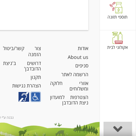
תוספי תזונה
אקולוגי לבית
אודות
צור קשר/ביטול
הזמנה
About us
דרושים ב'ניצת
סניפים
הדובדבן'
הרשמה לאתר
תקנון
אזורי חלוקה
הצהרת נגישות
ומשלוחים
הצטרפות למועדון
ניצת הדובדבן
נבנה ע"י @