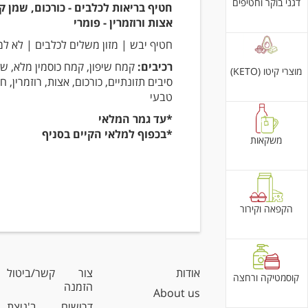
דגני בוקר וחטיפים
חטיף בריאות לכלבים - כורכום, שמן ק
אצות ורוזמרין - פומרי
חטיף יבש | מזון משלים לכלבים | לא ל
רכיבים:
קמח שיפון, קמח כוסמין מלא, שמ
מוצרי קיטו (KETO)
סיבים תזונתיים, כורכום, אצות, רוזמרין, 
טבעי
*עד גמר המלאי
*בכפוף למלאי הקיים בסניף
משקאות
הקפאה וקירור
אודות
צור קשר/ביטול
קוסמטיקה ורחצה
הזמנה
About us
דרושים ב'ניצת