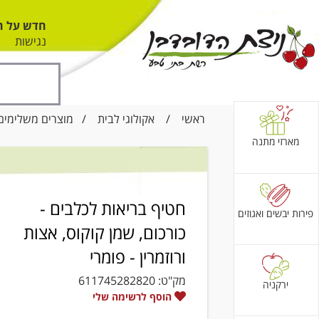
חדש על ה
נגישות
ראשי
/
אקולוגי לבית
/
מוצרים משלימים
מארזי מתנה
חטיף בריאות לכלבים -
פירות יבשים ואגוזים
כורכום, שמן קוקוס, אצות
ורוזמרין - פומרי
מק"ט:
611745282820
ירקניה
הוסף לרשימה שלי