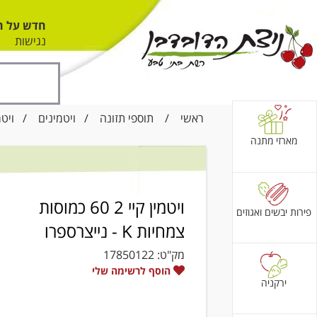
חדש על ה
נגישות
ראשי
/
תוספי תזונה
/
ויטמינים
/ ויטמין קיי 2 60 כמוסות צ
מארזי מתנה
ויטמין קיי 2 60 כמוסות
פירות יבשים ואגוזים
צמחיות K - נייצרספרו
מק"ט:
17850122
הוסף לרשימה שלי
ירקניה