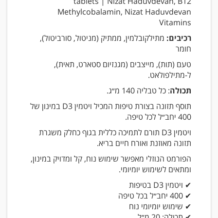
tablets | Nizat Haduvdevan, B12
Methylcobalamin, Nizat Haduvdevan
Vitamins
רכיבים:
מתילקובלמין, ממתיק (מניטול, סורביטול),
חומר
טעם (תות), מייצבים (מגנזיום סטארט, תאית),
ל-מתילפולאט.
תכולה
: כל טבליה 140 מ״ג.
תוסף תזונה בצורת טיפות המכיל ויטמין D3 במינון של
400 יחב״ל לכל טיפה.
ויטמין D3 תורם לתמיכה כללית בגוף כחלק משגרת
תזונה מאוזנת ואורח חיים בריא.
הפורמט הנוזלי מאפשר שימוש נוח, קל ומדויק במינון,
ומתאים לשימוש יומיומי.
✔ ויטמין D3 בטיפות
✔ 400 יחב״ל בכל טיפה
✔ שימוש יומיומי נוח
✔ תכולה: 20 מ״ל