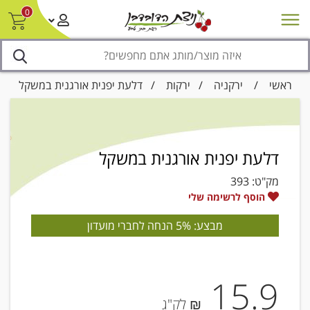
0
חדש על המדף
מבצעים
סניפים
צור קשר/ביטול הזמנה
נגישות
ראשי
/
ירקניה
/
ירקות
/ דלעת יפנית אורגנית במשקל
דלעת יפנית אורגנית במשקל
מק"ט:
393
הוסף לרשימה שלי
מבצע: 5% הנחה לחברי מועדון
15.9
₪ לק"ג