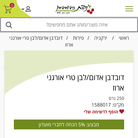
0
חדש על המדף
מבצעים
סניפים
צור קשר/ביטול הזמנה
נגישות
ראשי
/
ירקניה
/
פירות
/ דובדבן אדום/לבן טרי אורגני
ארוז
דובדבן אדום/לבן טרי אורגני
ארוז
250 גרם
מק"ט:
1588017
הוסף לרשימה שלי
מבצע: 5% הנחה לחברי מועדון