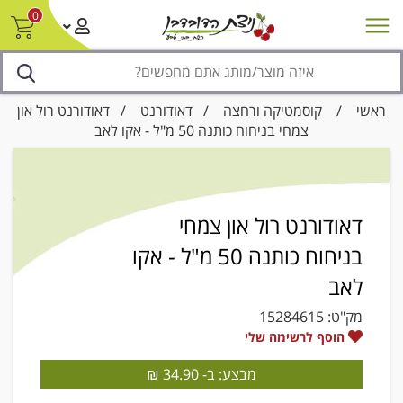
0
חדש על המדף
מבצעים
סניפים
צור קשר/ביטול הזמנה
נגישות
ראשי
/
קוסמטיקה ורחצה
/
דאודורנט
/ דאודורנט רול און
צמחי בניחוח כותנה 50 מ"ל - אקו לאב
דאודורנט רול און צמחי
בניחוח כותנה 50 מ"ל - אקו
לאב
מק"ט:
15284615
הוסף לרשימה שלי
מבצע: ב- 34.90 ₪