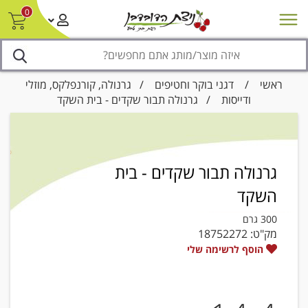
0
חדש על המדף
מבצעים
סניפים
צור קשר/ביטול הזמנה
נגישות
ראשי
/
דגני בוקר וחטיפים
/
גרנולה, קורנפלקס, מוזלי
ודייסות
/ גרנולה תבור שקדים - בית השקד
גרנולה תבור שקדים - בית
השקד
300 גרם
מק"ט:
18752272
הוסף לרשימה שלי