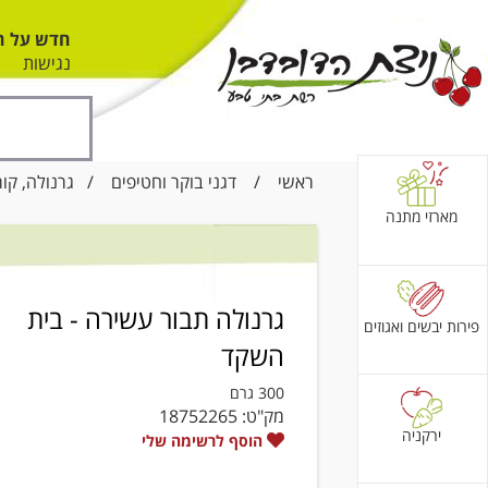
חדש על ה
נגישות
ראשי
/
דגני בוקר וחטיפים
/
גרנולה, קור
מארזי מתנה
גרנולה תבור עשירה - בית
פירות יבשים ואגוזים
השקד
300 גרם
מק"ט:
18752265
ירקניה
הוסף לרשימה שלי